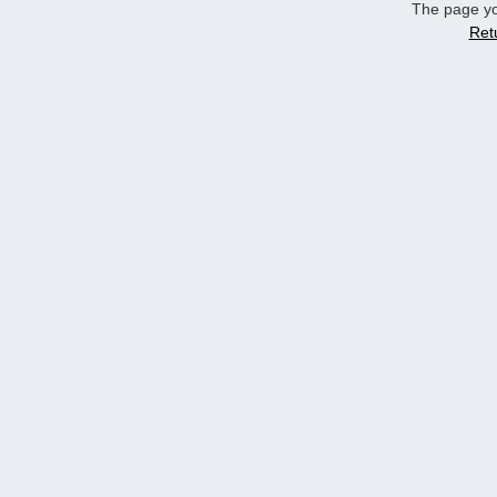
The page yo
Ret