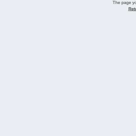
The page yo
Ret