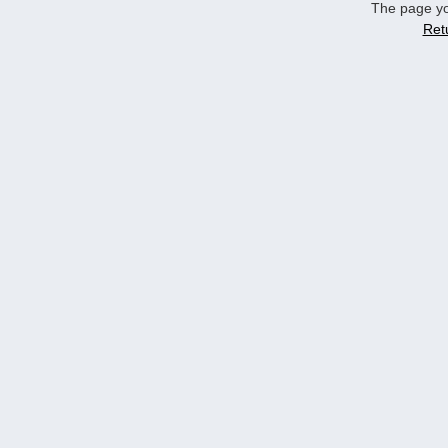
The page yo
Ret