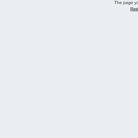
The page yo
Ret