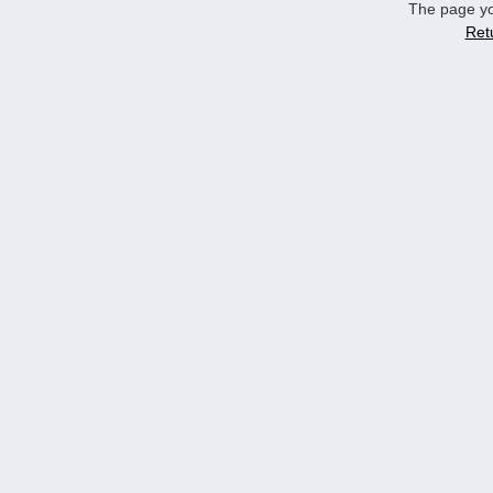
The page yo
Ret