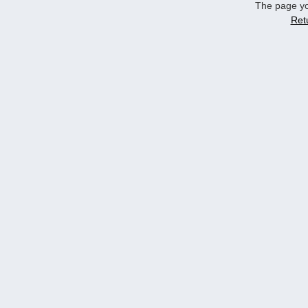
The page yo
Ret