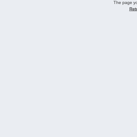
The page yo
Ret