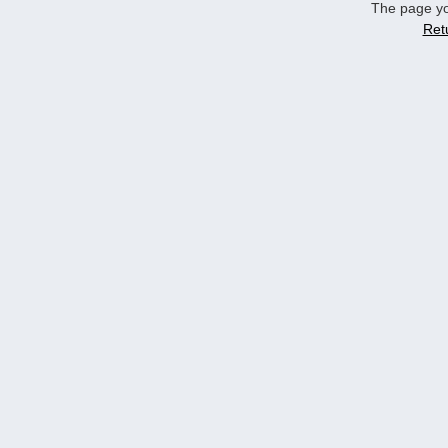
The page yo
Ret