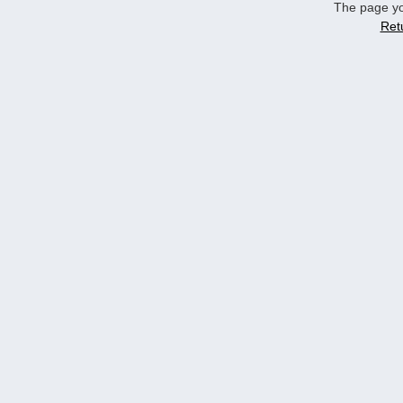
The page yo
Ret