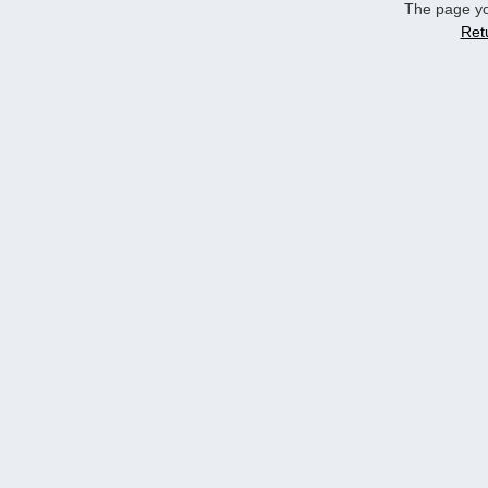
The page yo
Ret