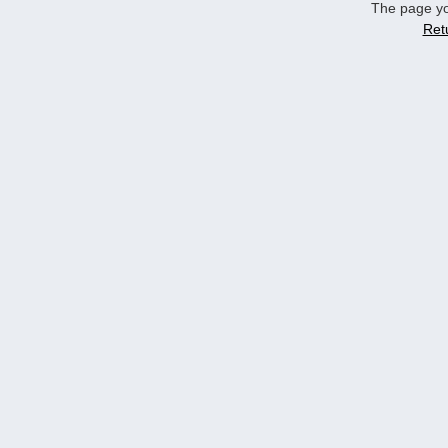
The page yo
Ret