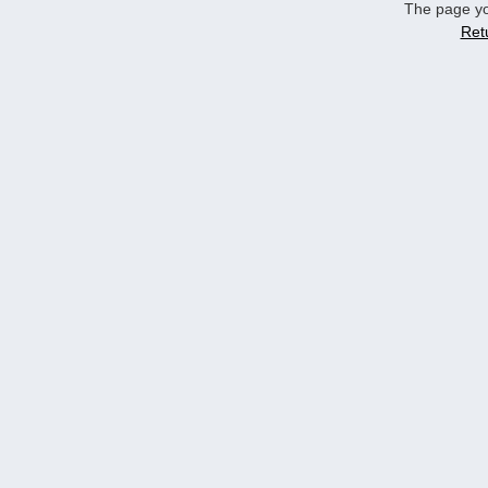
The page yo
Ret