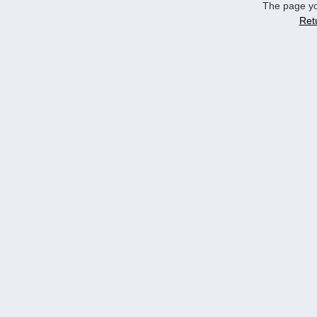
The page yo
Ret