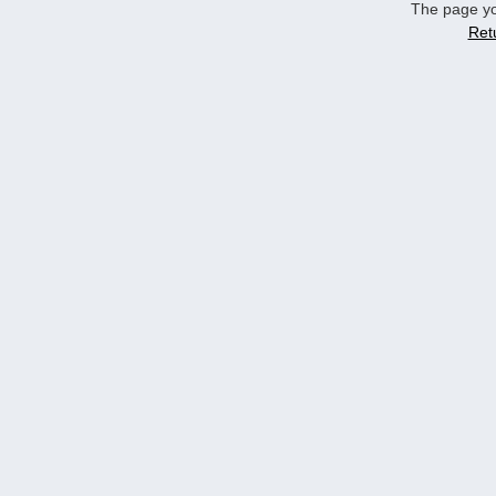
The page yo
Ret