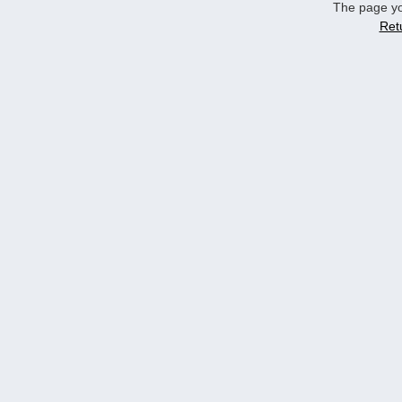
The page yo
Ret