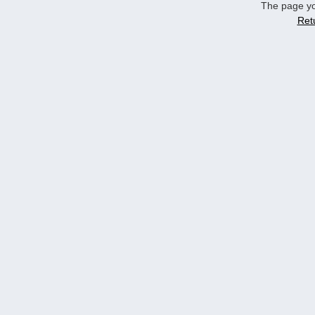
The page yo
Ret