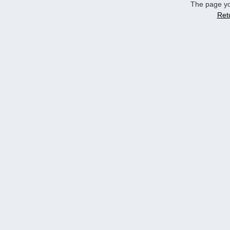
The page yo
Ret