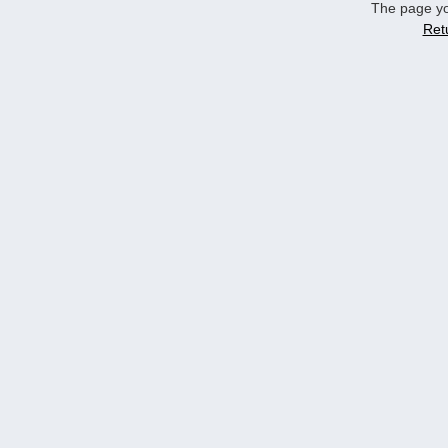
The page yo
Ret