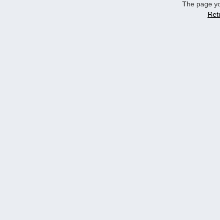
The page yo
Ret