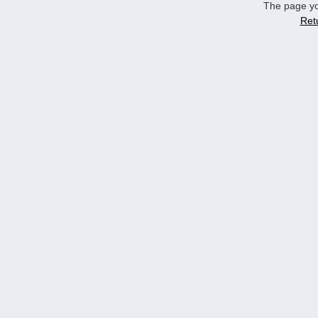
The page yo
Ret