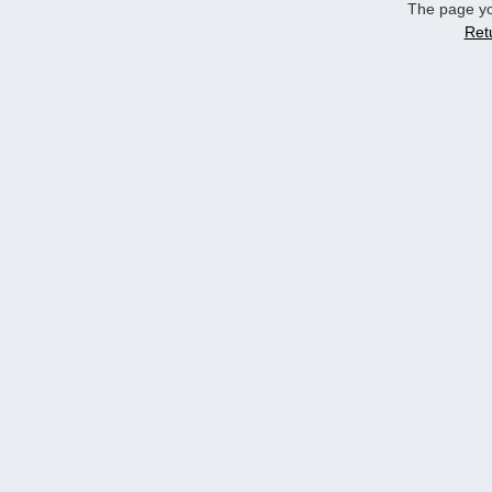
The page yo
Ret