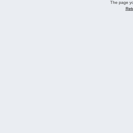
The page yo
Ret