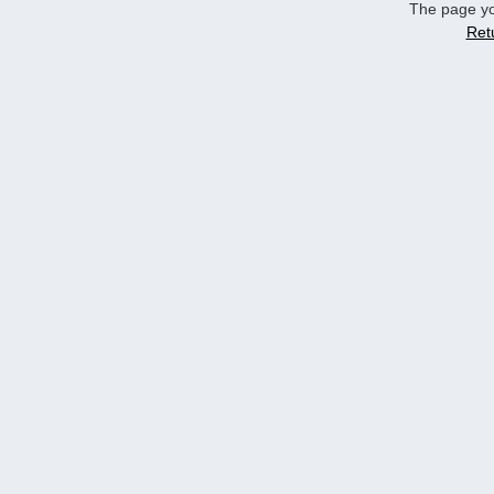
The page yo
Ret