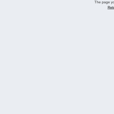
The page yo
Ret