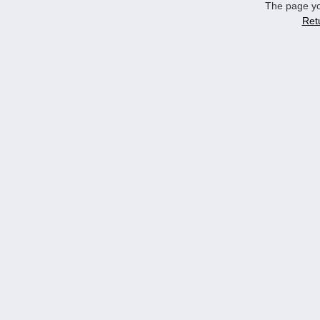
The page yo
Ret