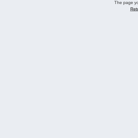
The page yo
Ret