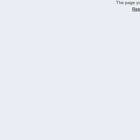
The page yo
Ret