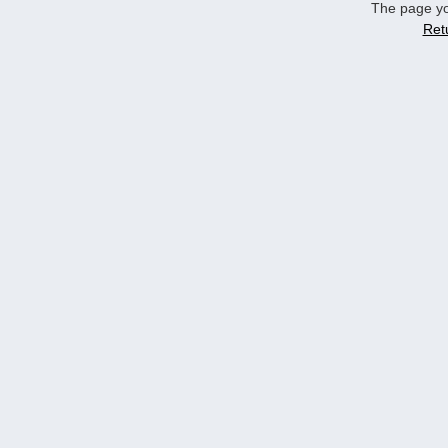
The page yo
Ret