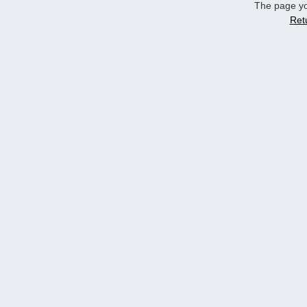
The page yo
Ret