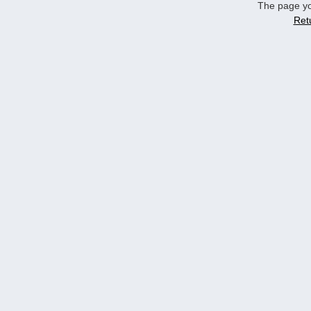
The page yo
Ret