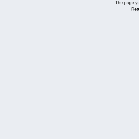
The page yo
Ret