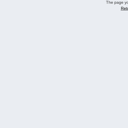
The page yo
Ret