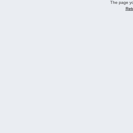
The page yo
Ret