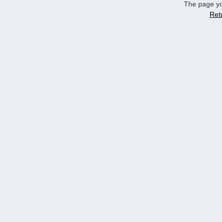
The page yo
Ret