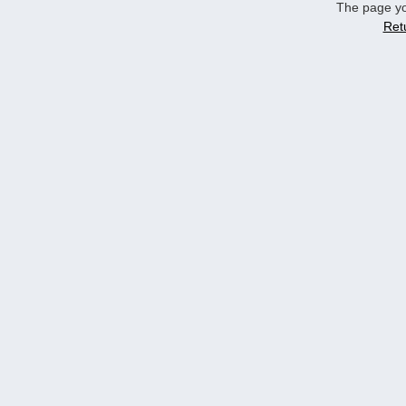
The page yo
Ret