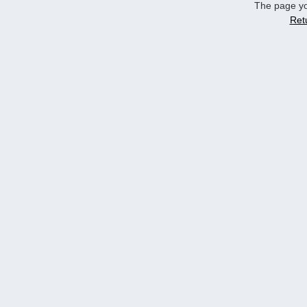
The page yo
Ret