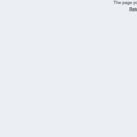
The page yo
Ret