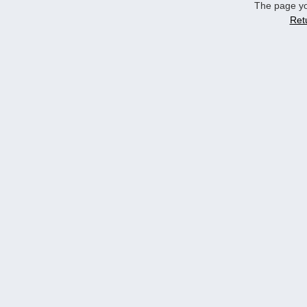
The page yo
Ret