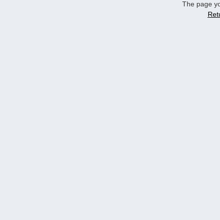
The page yo
Ret