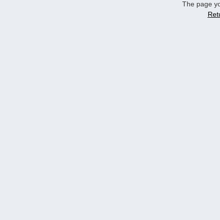
The page yo
Ret