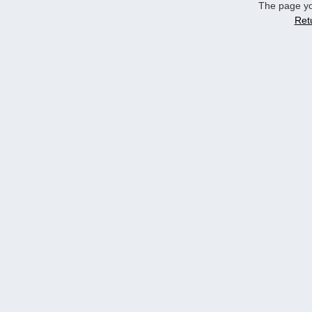
The page yo
Ret