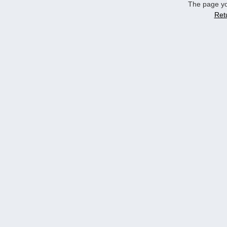
The page yo
Ret