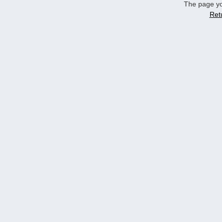
The page yo
Ret