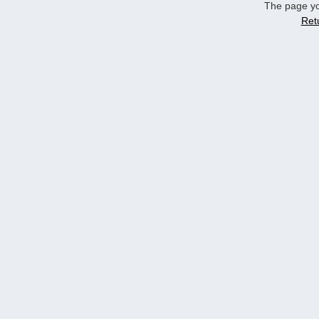
The page yo
Ret