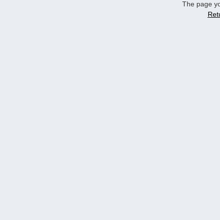
The page yo
Ret