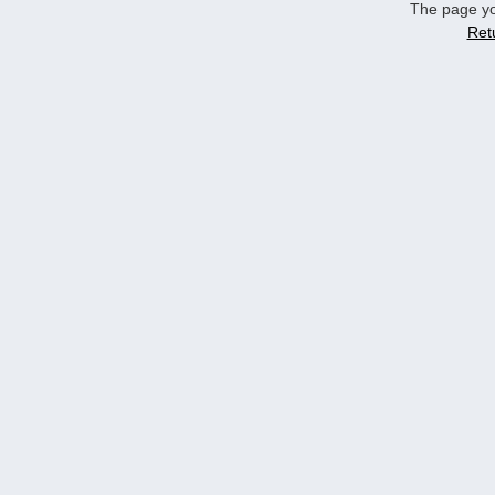
The page yo
Ret