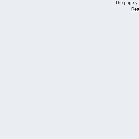
The page yo
Ret