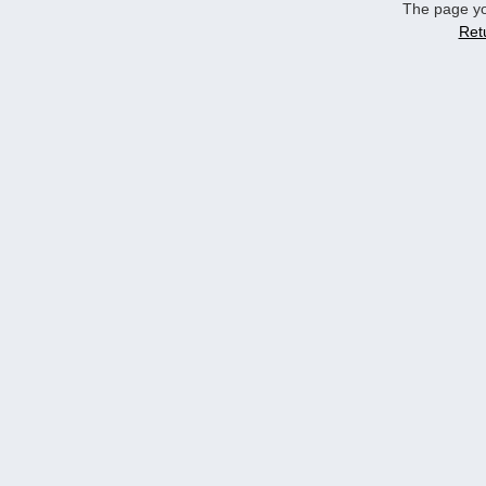
The page yo
Ret