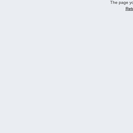
The page yo
Ret