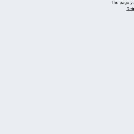
The page yo
Ret